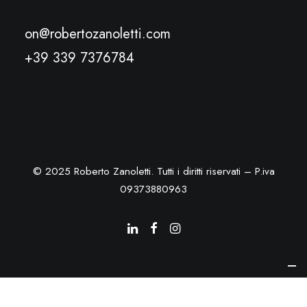
on@robertozanoletti.com
+39 339 7376784
© 2025 Roberto Zanoletti. Tutti i diritti riservati – P.iva
09373880963
Le tue preferenze relative alla privacy